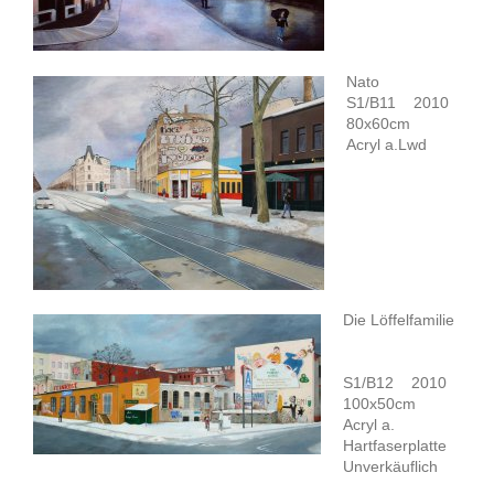
Nato
S1/B11 2010
80x60cm
Acryl a.Lwd
Die Löffelfamilie
S1/B12 2010
100x50cm
Acryl a.
Hartfaserplatte
Unverkäuflich