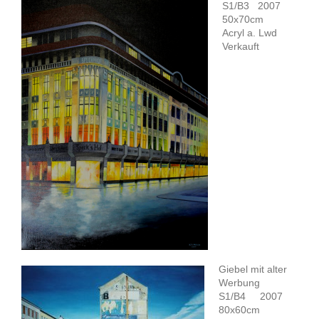
S1/B3 2007
50x70cm
Acryl a. Lwd
Verkauft
Giebel mit alter
Werbung
S1/B4 2007
80x60cm