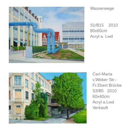
Wasserwege
S1/B15 2010
80x60cm
Acryl a. Lwd
Carl-Maria
v.Weber Str.-
Fr.Ebert Brücke
S3/B5 2010
60x40cm
Acryl a.Lwd
Verkauft